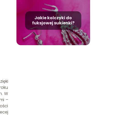
Jakie kolczyki do
fuksjowej sukienki?
ięki
roku
m. W
mi –
ości
ecej