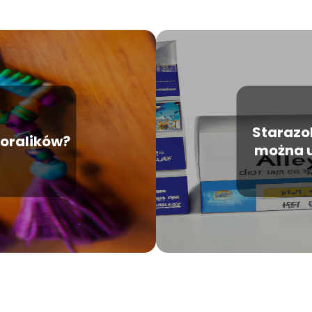
Starazol
koralików?
można u