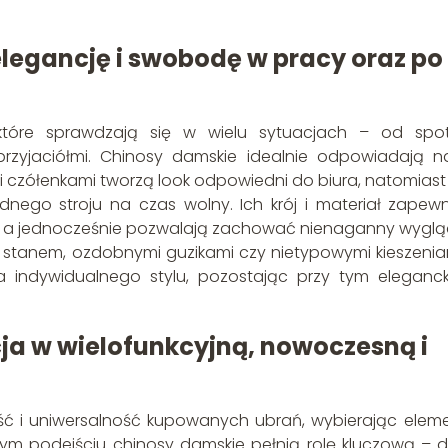
elegancję i swobodę w pracy oraz po
tóre sprawdzają się w wielu sytuacjach – od spo
yjaciółmi. Chinosy damskie idealnie odpowiadają n
i czółenkami tworzą look odpowiedni do biura, natomiast 
dnego stroju na czas wolny. Ich krój i materiał zapewn
a, a jednocześnie pozwalają zachować nienaganny wyglą
m stanem, ozdobnymi guzikami czy nietypowymi kieszenia
 indywidualnego stylu, pozostając przy tym eleganck
ja w wielofunkcyjną, nowoczesną i
ść i uniwersalność kupowanych ubrań, wybierając eleme
ym podejściu chinosy damskie pełnią rolę kluczową – dz