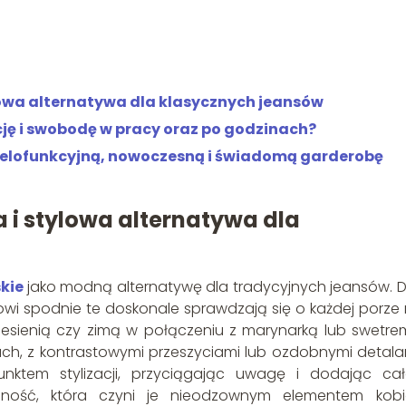
owa alternatywa dla klasycznych jeansów
ję i swobodę w pracy oraz po godzinach?
ielofunkcyjną, nowoczesną i świadomą garderobę
i stylowa alternatywa dla
kie
jako modną alternatywę dla tradycyjnych jeansów. Dz
wi spodnie te doskonale sprawdzają się o każdej porze 
a jesienią czy zimą w połączeniu z marynarką lub swetre
ach, z kontrastowymi przeszyciami lub ozdobnymi detala
nktem stylizacji, przyciągając uwagę i dodając cał
nność, która czyni je nieodzownym elementem kobi