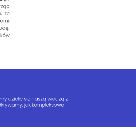
rząc
, że
ami,
odę,
zków
y dzielić się naszą wiedzą z
 odkrywamy, jak kompleksowo