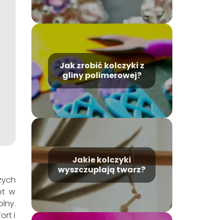
Jak zrobić kolczyki z
gliny polimerowej?
Jakie kolczyki
wyszczuplają twarz?
zych
et w
lny.
rt i