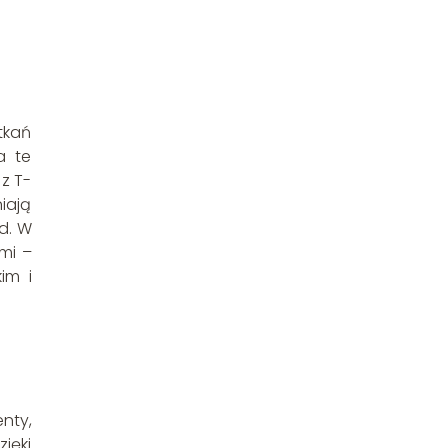
tkań
a te
z T-
iają
d. W
mi –
im i
nty,
ięki