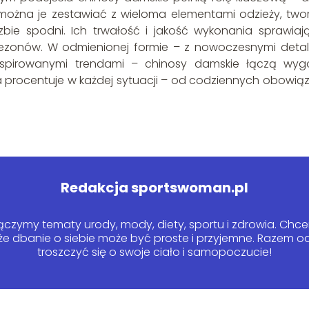
w można je zestawiać z wieloma elementami odzieży, two
czbie spodni. Ich trwałość i jakość wykonania sprawiają
zonów. W odmienionej formie – z nowoczesnymi detal
nspirowanymi trendami – chinosy damskie łączą wyg
óra procentuje w każdej sytuacji – od codziennych obowią
Redakcja sportswoman.pl
czymy tematy urody, mody, diety, sportu i zdrowia. Chcem
 że dbanie o siebie może być proste i przyjemne. Razem
troszczyć się o swoje ciało i samopoczucie!