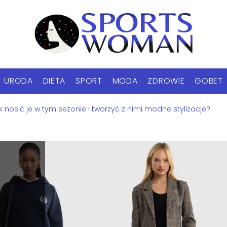
URODA
DIETA
SPORT
MODA
ZDROWIE
GOBET
 nosić je w tym sezonie i tworzyć z nimi modne stylizacje?