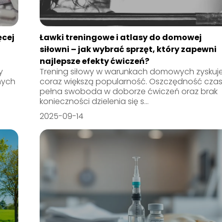
ęcej
Ławki treningowe i atlasy do domowej
siłowni – jak wybrać sprzęt, który zapewni
najlepsze efekty ćwiczeń?
y
Trening siłowy w warunkach domowych zyskuj
nych
coraz większą popularność. Oszczędność czas
pełna swoboda w doborze ćwiczeń oraz brak
konieczności dzielenia się s...
2025-09-14