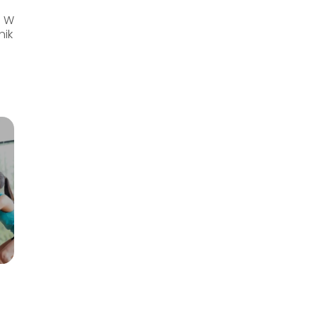
? W
nik