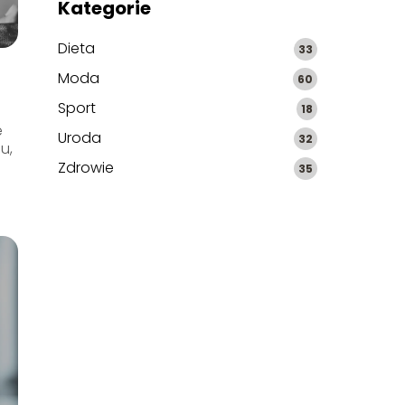
Kategorie
Dieta
33
Moda
60
Sport
18
e
Uroda
32
u,
Zdrowie
35