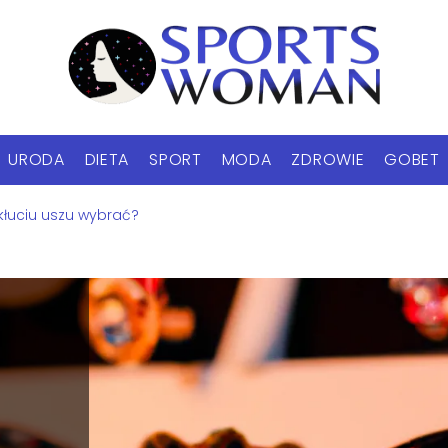
URODA
DIETA
SPORT
MODA
ZDROWIE
GOBET
ekłuciu uszu wybrać?