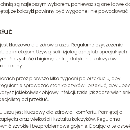
zchnią są najlepszym wyborem, ponieważ są one łatwe d
iętaj, że kolczyki powinny być wygodne i nie powodować
kłuć
 jest kluczowa dla zdrowia uszu. Regularne czyszczenie
biec infekcjom. Używaj soli fizjologicznej lub specjalnych
ymać czystość i higienę. Unikaj dotykania kolczyków
i do rany.
iorach przez pierwsze kilka tygodni po przekłuciu, aby
y regularnie sprawdzać stan kolczyków i przekłuć, aby upe
ażysz jakiekolwiek objawy infekcji, takie jak zaczerwienieni
pecjalistą od przekłuć.
uszu jest kluczowy dla zdrowia i komfortu. Pamiętaj o
ięcia oraz wielkości i kształtu kolczyków. Regularna
ewnić szybkie i bezproblemowe gojenie. Dbając o te aspek