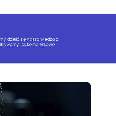
y dzielić się naszą wiedzą z
 odkrywamy, jak kompleksowo