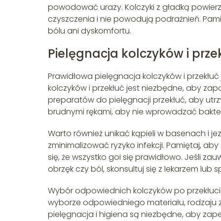
powodować urazy. Kolczyki z gładką powier
czyszczenia i nie powodują podrażnień. Pam
bólu ani dyskomfortu.
Pielęgnacja kolczyków i prze
Prawidłowa pielęgnacja kolczyków i przekłuć
kolczyków i przekłuć jest niezbędne, aby zapo
preparatów do pielęgnacji przekłuć, aby utrz
brudnymi rękami, aby nie wprowadzać bakteri
Warto również unikać kąpieli w basenach i jez
zminimalizować ryzyko infekcji. Pamiętaj, ab
się, że wszystko goi się prawidłowo. Jeśli zauw
obrzęk czy ból, skonsultuj się z lekarzem lub s
Wybór odpowiednich kolczyków po przekłuciu 
wyborze odpowiedniego materiału, rodzaju zap
pielęgnacja i higiena są niezbędne, aby zap