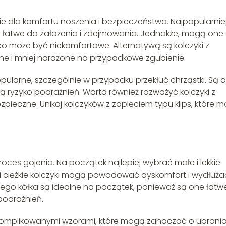
e dla komfortu noszenia i bezpieczeństwa. Najpopularnie
 są łatwe do założenia i zdejmowania. Jednakże, mogą one
 może być niekomfortowe. Alternatywą są kolczyki z
bilne i mniej narażone na przypadkowe zgubienie.
opularne, szczególnie w przypadku przekłuć chrząstki. Są 
ją ryzyko podrażnień. Warto również rozważyć kolczyki z
ezpieczne. Unikaj kolczyków z zapięciem typu klips, które 
roces gojenia. Na początek najlepiej wybrać małe i lekkie
e i ciężkie kolczyki mogą powodować dyskomfort i wydłuża
 małego kółka są idealne na początek, ponieważ są one łatw
 podrażnień.
skomplikowanymi wzorami, które mogą zahaczać o ubrania