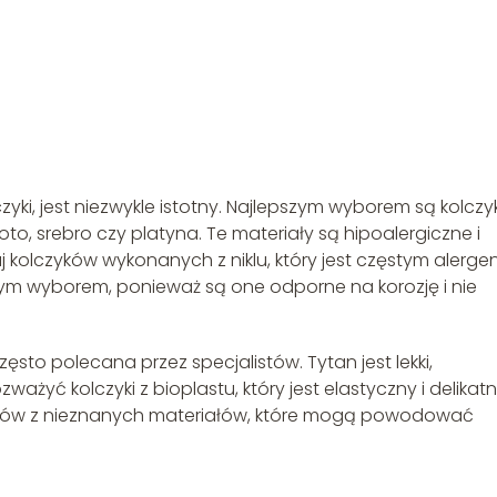
yki, jest niezwykle istotny. Najlepszym wyborem są kolczyk
oto, srebro czy platyna. Te materiały są hipoalergiczne i
kaj kolczyków wykonanych z niklu, który jest częstym alerg
obrym wyborem, ponieważ są one odporne na korozję i nie
często polecana przez specjalistów. Tytan jest lekki,
ważyć kolczyki z bioplastu, który jest elastyczny i delikat
czyków z nieznanych materiałów, które mogą powodować