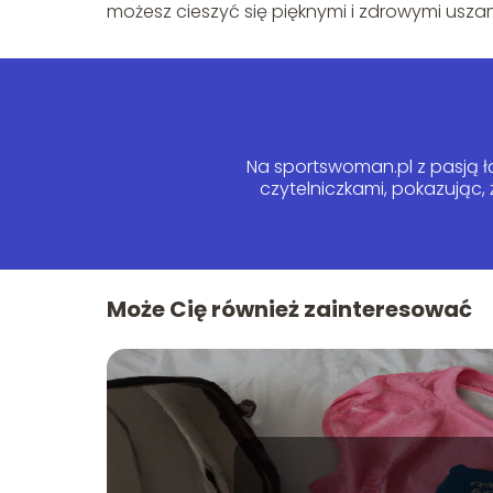
możesz cieszyć się pięknymi i zdrowymi uszami
Na sportswoman.pl z pasją łą
czytelniczkami, pokazując,
Może Cię również zainteresować