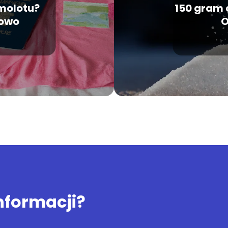
amolotu?
150 gram c
lowo
O
informacji?