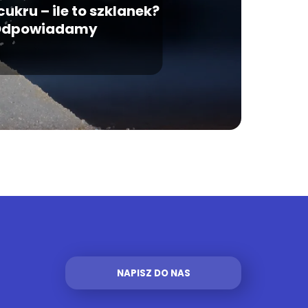
ukru – ile to szklanek?
dpowiadamy
NAPISZ DO NAS