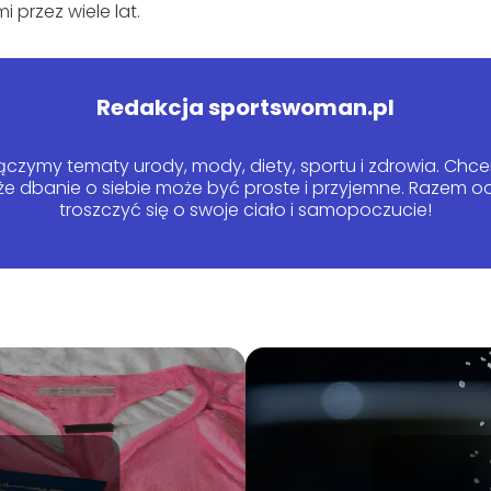
 przez wiele lat.
Redakcja sportswoman.pl
czymy tematy urody, mody, diety, sportu i zdrowia. Chcem
 że dbanie o siebie może być proste i przyjemne. Razem
troszczyć się o swoje ciało i samopoczucie!