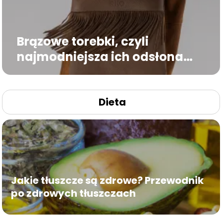
Brązowe torebki, czyli
najmodniejsza ich odsłona
kolorystyczna
Dieta
Jakie tłuszcze są zdrowe? Przewodnik
po zdrowych tłuszczach