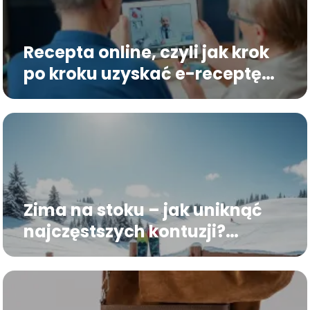
Recepta online, czyli jak krok
po kroku uzyskać e-receptę
bez wychodzenia z domu
Zima na stoku – jak uniknąć
najczęstszych kontuzji?
Poradnik dla narciarzy i
snowboardzistów