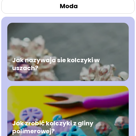
Moda
Jak nazywaja sie kolczyki w
uszach?
Jak zrobić kolczyki z gliny
polimerowej?