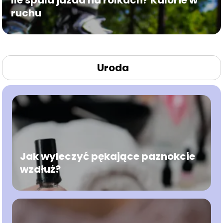
Ile spala jazda na rolkach? Kalorie w
ruchu
Uroda
Jak wyleczyć pękające paznokcie
wzdłuż?