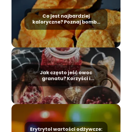
Co jest najbardziej
kaloryczne? Poznaj bomby
kaloryczne
Jak często jeść owoc
granatu? Korzyści i
właściwości owocu
Erytrytol wartości odżywcze: