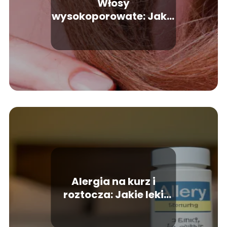
Włosy
wysokoporowate: Jakie
to i jak je rozpoznać?
Alergia na kurz i
roztocza: Jakie leki
przynoszą ulgę?